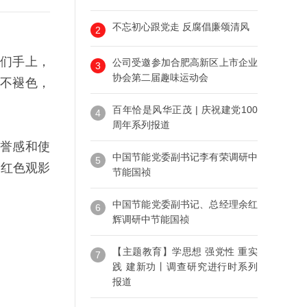
不忘初心跟党走 反腐倡廉颂清风
2
们手上，
公司受邀参加合肥高新区上市企业
3
协会第二届趣味运动会
不褪色，
百年恰是风华正茂 | 庆祝建党100
4
周年系列报道
誉感和使
中国节能党委副书记李有荣调研中
5
义红色观影
节能国祯
中国节能党委副书记、总经理余红
6
辉调研中节能国祯
【主题教育】学思想 强党性 重实
7
践 建新功丨调查研究进行时系列
报道