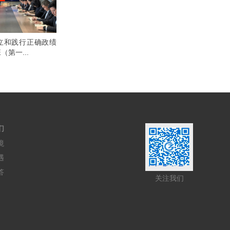
立和践行正确政绩
第一...
们
境
遇
答
关注我们