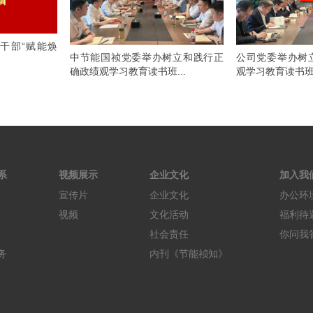
干部“赋能焕
中节能国祯党委举办树立和践行正
公司党委举办树
确政绩观学习教育读书班...
观学习教育读书班（
系
视频展示
企业文化
加入我
宣传片
企业文化
办公环
视频
文化活动
福利待
社会责任
你问我
务
内刊《节能祯知》