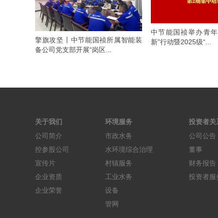
中节能国祯举办青年
擎旗攻坚丨中节能国祯所属智能装
新”行动暨2025级“...
备公司党支部开展“岗区...
关于我们
环境服务
投资者关
公司简介
市政水务
公司公告
控参股公司
水环境综合治理
董事
宣传片
村镇服务
财务报告
企业资质
工业水务
投资者服
企业荣誉
设备
管网