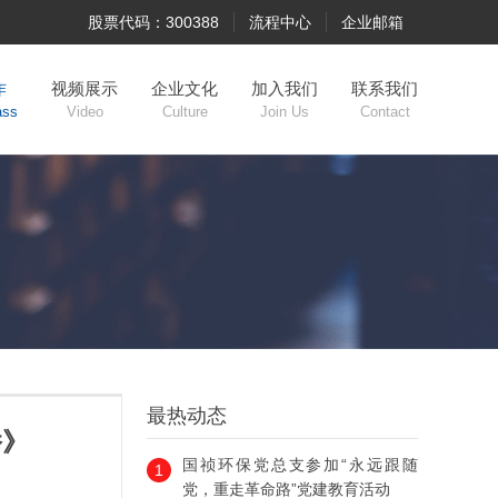
股票代码：300388
流程中心
企业邮箱
作
视频展示
企业文化
加入我们
联系我们
ass
Video
Culture
Join Us
Contact
最热动态
桥》
国祯环保党总支参加“永远跟随
1
党，重走革命路”党建教育活动