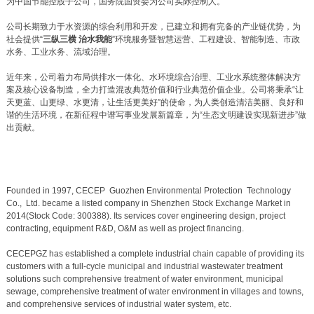
为中国节能控股子公司，国务院国资委为公司实际控制人。
公司长期致力于水资源的综合利用和开发，已建立和拥有完备的产业链优势，为
社会提供“
三纵三横 治水我能
”环境服务暨智慧运营、工程建设、智能制造、市政
水务、工业水务、流域治理。
近年来，公司着力布局供排水一体化、水环境综合治理、工业水系统整体解决方
案及核心设备制造，全力打造混改典范价值和行业典范价值企业。公司将秉承“让
天更蓝、山更绿、水更清，让生活更美好”的使命，为人类创造清洁美丽、良好和
谐的生活环境，在新征程中谱写事业发展新篇章，为“生态文明建设实现新进步”做
出贡献。
Founded in 1997, CECEP Guozhen Environmental Protection Technology
Co., Ltd. became a listed company in Shenzhen Stock Exchange Market in
2014(Stock Code: 300388). Its services cover engineering design, project
contracting, equipment R&D, O&M as well as project financing.
CECEPGZ has established a complete industrial chain capable of providing its
customers with a full-cycle municipal and industrial wastewater treatment
solutions such comprehensive treatment of water environment, municipal
sewage, comprehensive treatment of water environment in villages and towns,
and comprehensive services of industrial water system, etc.