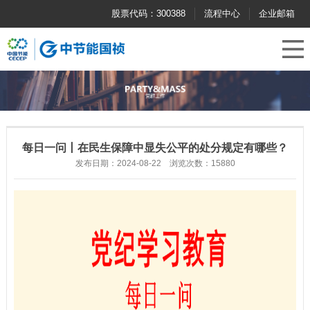
股票代码：300388
流程中心
企业邮箱
每日一问丨在民生保障中显失公平的处分规定有哪些？
发布日期：2024-08-22 浏览次数：15880