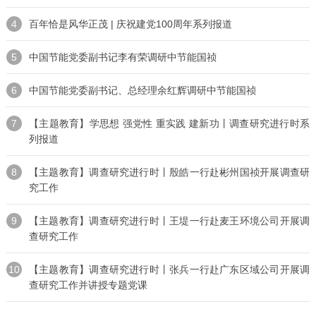
4
百年恰是风华正茂 | 庆祝建党100周年系列报道
5
中国节能党委副书记李有荣调研中节能国祯
6
中国节能党委副书记、总经理余红辉调研中节能国祯
7
【主题教育】学思想 强党性 重实践 建新功丨调查研究进行时系
列报道
8
【主题教育】调查研究进行时丨殷皓一行赴彬州国祯开展调查研
究工作
9
【主题教育】调查研究进行时丨王堤一行赴麦王环境公司开展调
查研究工作
10
【主题教育】调查研究进行时丨张兵一行赴广东区域公司开展调
查研究工作并讲授专题党课