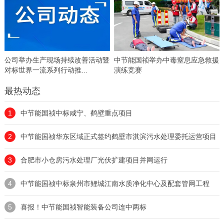
公司举办生产现场持续改善活动暨
中节能国祯举办中毒窒息应急救援
对标世界一流系列行动推...
演练竞赛
最热动态
1
中节能国祯中标咸宁、鹤壁重点项目
2
中节能国祯华东区域正式签约鹤壁市淇滨污水处理委托运营项目
3
合肥市小仓房污水处理厂光伏扩建项目并网运行
4
中节能国祯中标泉州市鲤城江南水质净化中心及配套管网工程
5
喜报！中节能国祯智能装备公司连中两标