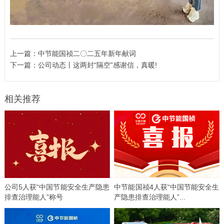
上一篇：
中节能国祯二〇二五年新年献词
下一篇：
公司动态丨这两封“隔空”感谢信，真暖!
相关推荐
公司5人获“中国节能安全生产隐患
中节能国祯4人获“中国节能安全生
排查治理能人”称号
产隐患排查治理能人”...