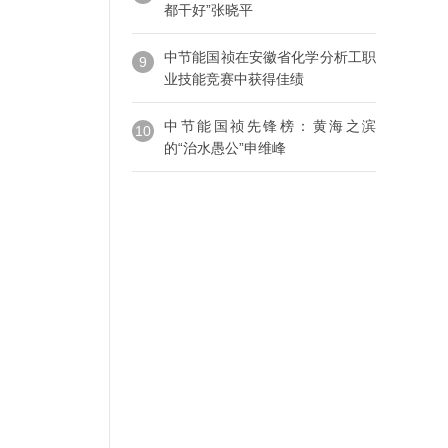
都干好”张晓平
中节能国祯在安徽省化学分析工职
9
业技能竞赛中获得佳绩
中节能国祯先锋榜：黄海之滨
10
的“治水愚公”申维峰