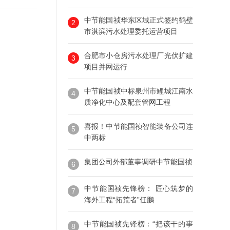
中节能国祯华东区域正式签约鹤壁
2
市淇滨污水处理委托运营项目
合肥市小仓房污水处理厂光伏扩建
3
项目并网运行
中节能国祯中标泉州市鲤城江南水
4
质净化中心及配套管网工程
喜报！中节能国祯智能装备公司连
5
中两标
集团公司外部董事调研中节能国祯
6
中节能国祯先锋榜： 匠心筑梦的
7
海外工程“拓荒者”任鹏
中节能国祯先锋榜：“把该干的事
8