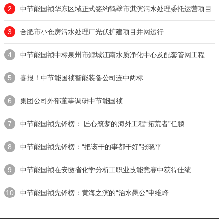
2
中节能国祯华东区域正式签约鹤壁市淇滨污水处理委托运营项目
3
合肥市小仓房污水处理厂光伏扩建项目并网运行
4
中节能国祯中标泉州市鲤城江南水质净化中心及配套管网工程
5
喜报！中节能国祯智能装备公司连中两标
6
集团公司外部董事调研中节能国祯
7
中节能国祯先锋榜： 匠心筑梦的海外工程“拓荒者”任鹏
8
中节能国祯先锋榜：“把该干的事都干好”张晓平
9
中节能国祯在安徽省化学分析工职业技能竞赛中获得佳绩
10
中节能国祯先锋榜：黄海之滨的“治水愚公”申维峰