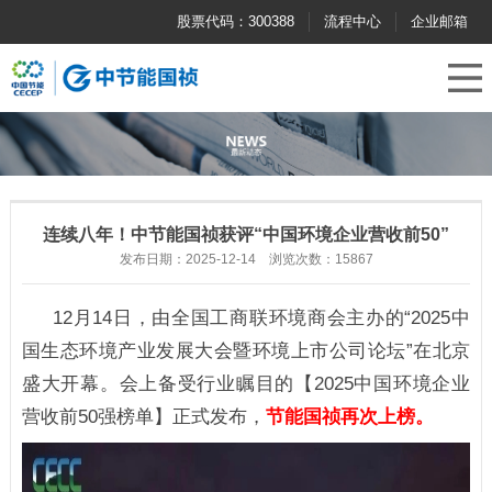
股票代码：300388
流程中心
企业邮箱
连续八年！中节能国祯获评“中国环境企业营收前50”
发布日期：2025-12-14 浏览次数：15867
12月14日，由
全国工商联环境商会主办的
“2025中
国生态环境产业发展大会暨环境上市公司论坛”在北京
盛大开幕。会上备受行业瞩目的【2025中国环境企业
营收前50强榜单】正式发布，
节能国祯再次上榜
。