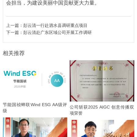
会担当，
为建设美丽中国贡献更大力量。
上一篇：
彭云清一行赴泗水县调研重点项目
下一篇：
彭云清赴广东区域公司开展工作调研
相关推荐
节能国祯蝉联Wind ESG AA级评
公司斩获2025 AIGC 创意传播双
级
项荣誉