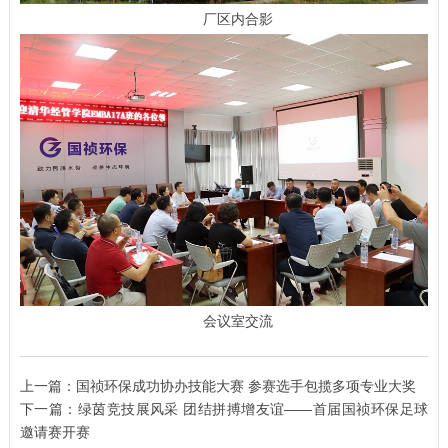
厂区内合影
会议室交流
上一篇：
国祯环保成功协办技能大赛 参赛选手包揽多项专业大奖
下一篇：
绿茵竞技展风采 团结拼搏增友谊——首届国祯环保足球
邀请赛开赛