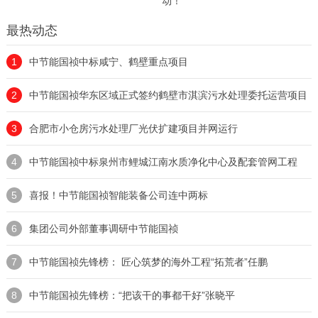
动！
最热动态
1
中节能国祯中标咸宁、鹤壁重点项目
2
中节能国祯华东区域正式签约鹤壁市淇滨污水处理委托运营项目
3
合肥市小仓房污水处理厂光伏扩建项目并网运行
4
中节能国祯中标泉州市鲤城江南水质净化中心及配套管网工程
5
喜报！中节能国祯智能装备公司连中两标
6
集团公司外部董事调研中节能国祯
7
中节能国祯先锋榜： 匠心筑梦的海外工程“拓荒者”任鹏
8
中节能国祯先锋榜：“把该干的事都干好”张晓平