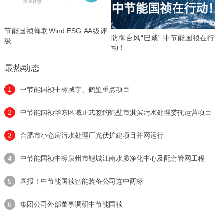
节能国祯蝉联Wind ESG AA级评
防御台风“巴威” 中节能国祯在行
级
动！
最热动态
1
中节能国祯中标咸宁、鹤壁重点项目
2
中节能国祯华东区域正式签约鹤壁市淇滨污水处理委托运营项目
3
合肥市小仓房污水处理厂光伏扩建项目并网运行
4
中节能国祯中标泉州市鲤城江南水质净化中心及配套管网工程
5
喜报！中节能国祯智能装备公司连中两标
6
集团公司外部董事调研中节能国祯