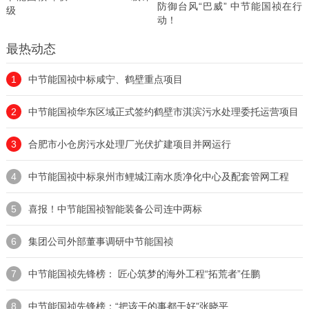
防御台风“巴威” 中节能国祯在行
级
动！
最热动态
1
中节能国祯中标咸宁、鹤壁重点项目
2
中节能国祯华东区域正式签约鹤壁市淇滨污水处理委托运营项目
3
合肥市小仓房污水处理厂光伏扩建项目并网运行
4
中节能国祯中标泉州市鲤城江南水质净化中心及配套管网工程
5
喜报！中节能国祯智能装备公司连中两标
6
集团公司外部董事调研中节能国祯
7
中节能国祯先锋榜： 匠心筑梦的海外工程“拓荒者”任鹏
8
中节能国祯先锋榜：“把该干的事都干好”张晓平