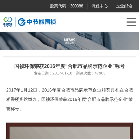
股票代码：300388
流程中心
企业邮箱
国祯环保荣获2016年度“合肥市品牌示范企业”称号
发布日期：2017-01-18 浏览次数：47963
2017年1月12日，2016年度合肥市品牌示范企业颁奖典礼在合肥
稻香楼宾馆举办，国祯环保荣获2016年度“合肥市品牌示范企业”荣
誉称号。