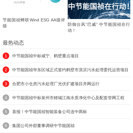
节能国祯蝉联Wind ESG AA级评
防御台风“巴威” 中节能国祯在行
级
动！
最热动态
1
中节能国祯中标咸宁、鹤壁重点项目
2
中节能国祯华东区域正式签约鹤壁市淇滨污水处理委托运营项目
3
合肥市小仓房污水处理厂光伏扩建项目并网运行
4
中节能国祯中标泉州市鲤城江南水质净化中心及配套管网工程
5
喜报！中节能国祯智能装备公司连中两标
6
集团公司外部董事调研中节能国祯