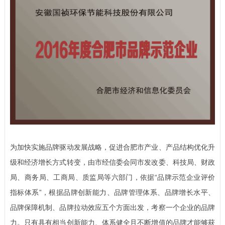
为加快实施品牌驱动发展战略，促进合肥市产业、产品结构优化升
级和经济增长方式转变，由市经信委会同市发改委、科技局、财政
局、商务局、工商局、质监局等六部门，依据“品牌示范企业评价
指标体系”，根据品牌创新能力、品牌管理体系、品牌增长水平、
品牌保障机制、品牌拉动效应五个方面出发，考察一个企业的品牌
力。只有具有相当创新能力、体系健全且不断增值的品牌才能够获