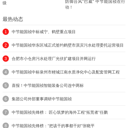
防御台风“巴威” 中节能国祯在行
级
动！
最热动态
1
中节能国祯中标咸宁、鹤壁重点项目
2
中节能国祯华东区域正式签约鹤壁市淇滨污水处理委托运营项目
3
合肥市小仓房污水处理厂光伏扩建项目并网运行
4
中节能国祯中标泉州市鲤城江南水质净化中心及配套管网工程
5
喜报！中节能国祯智能装备公司连中两标
6
集团公司外部董事调研中节能国祯
7
中节能国祯先锋榜： 匠心筑梦的海外工程“拓荒者”任鹏
8
中节能国祯先锋榜：“把该干的事都干好”张晓平