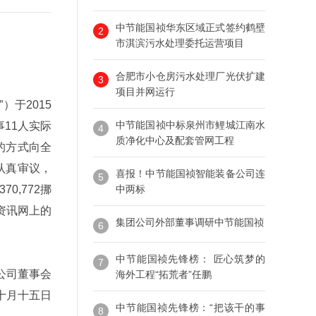
中节能国祯华东区域正式签约鹤壁
2
市淇滨污水处理委托运营项目
合肥市小仓房污水处理厂光伏扩建
3
项目并网运行
于2015
中节能国祯中标泉州市鲤城江南水
11人实际
4
质净化中心及配套管网工程
的方式向全
认真审议，
喜报！中节能国祯智能装备公司连
5
70,772挪
中两标
潮资讯网上的
集团公司外部董事调研中节能国祯
6
中节能国祯先锋榜： 匠心筑梦的
7
公司董事会
海外工程“拓荒者”任鹏
十月十五日
中节能国祯先锋榜：“把该干的事
8