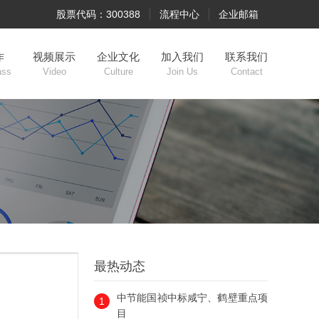
股票代码：300388
流程中心
企业邮箱
作
视频展示
企业文化
加入我们
联系我们
ass
Video
Culture
Join Us
Contact
最热动态
中节能国祯中标咸宁、鹤壁重点项
1
目