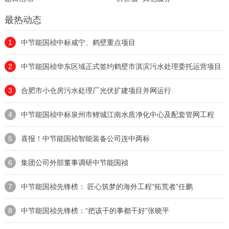
最热动态
1
中节能国祯中标咸宁、鹤壁重点项目
2
中节能国祯华东区域正式签约鹤壁市淇滨污水处理委托运营项目
3
合肥市小仓房污水处理厂光伏扩建项目并网运行
4
中节能国祯中标泉州市鲤城江南水质净化中心及配套管网工程
5
喜报！中节能国祯智能装备公司连中两标
6
集团公司外部董事调研中节能国祯
7
中节能国祯先锋榜： 匠心筑梦的海外工程“拓荒者”任鹏
8
中节能国祯先锋榜：“把该干的事都干好”张晓平