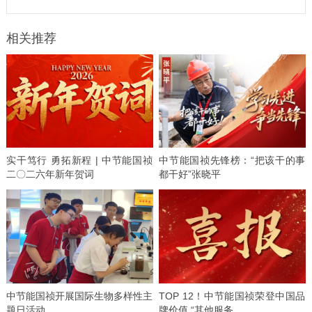
相关推荐
实干笃行 勇拓新程 | 中节能国祯
中节能国祯先锋榜：“把该干的事
二〇二六年新年贺词
都干好”张晓平
中节能国祯开展国际生物多样性主
TOP 12！中节能国祯荣登中国品
题日活动
牌价值 “其他服务