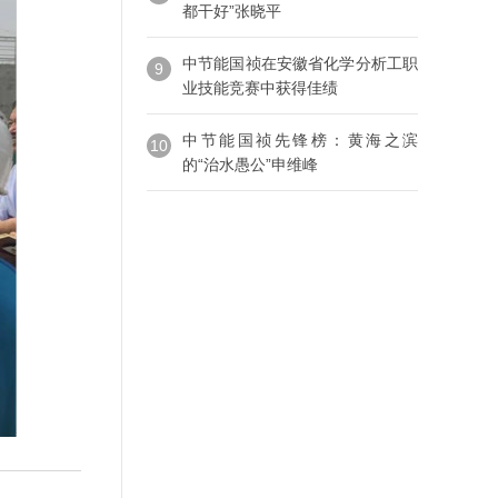
都干好”张晓平
中节能国祯在安徽省化学分析工职
9
业技能竞赛中获得佳绩
中节能国祯先锋榜：黄海之滨
10
的“治水愚公”申维峰