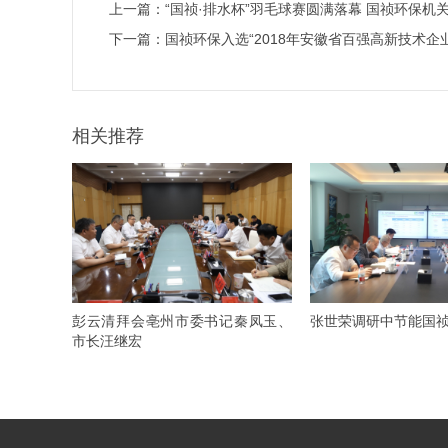
上一篇：
“国祯·排水杯”羽毛球赛圆满落幕 国祯环保机
下一篇：
国祯环保入选“2018年安徽省百强高新技术企
相关推荐
彭云清拜会亳州市委书记秦凤玉、
张世荣调研中节能国
市长汪继宏