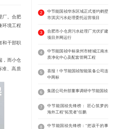
中节能国祯华东区域正式签约鹤壁
2
理厂。合肥
市淇滨污水处理委托运营项目
兼环境工程
合肥市小仓房污水处理厂光伏扩建
3
项目并网运行
者和干部职
中节能国祯中标泉州市鲤城江南水
4
质净化中心及配套管网工程
端
，而小仓
标准、高质
喜报！中节能国祯智能装备公司连
5
中两标
集团公司外部董事调研中节能国祯
6
中节能国祯先锋榜： 匠心筑梦的
7
海外工程“拓荒者”任鹏
中节能国祯先锋榜：“把该干的事
8