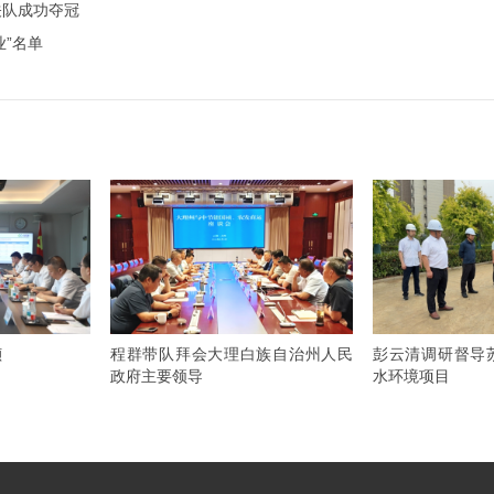
关队成功夺冠
业”名单
祯
程群带队拜会大理白族自治州人民
彭云清调研督导
政府主要领导
水环境项目