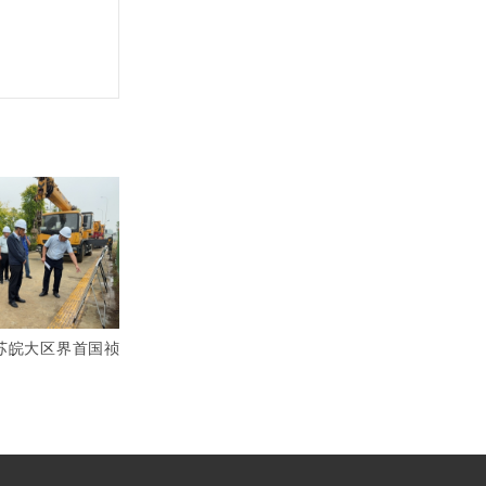
苏皖大区界首国祯