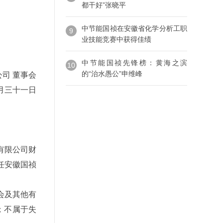
）
都干好”张晓平
中节能国祯在安徽省化学分析工职
9
业技能竞赛中获得佳绩
中节能国祯先锋榜：黄海之滨
10
的“治水愚公”申维峰
司 董事会
月三十一日
有限公司财
任安徽国祯
会及其他有
；不属于失