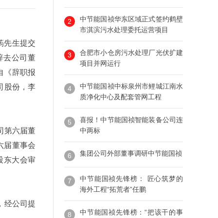
中节能国祯华东区域正式签约鹤壁
2
市淇滨污水处理委托运营项目
筠先生提交
合肥市小仓房污水处理厂光伏扩建
3
辞去公司董
项目并网运行
自《辞职报
中节能国祯中标泉州市鲤城江南水
司股份，李
4
质净化中心及配套管网工程
喜报！中节能国祯智能装备公司连
5
司第六届董
中两标
六届董事会
集团公司外部董事调研中节能国祯
6
股东大会审
中节能国祯先锋榜： 匠心筑梦的
7
海外工程“拓荒者”任鹏
，经公司提
中节能国祯先锋榜：“把该干的事
8