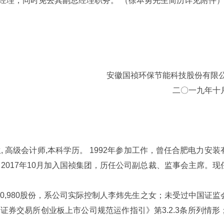
经理，同时免去其副总经理职务。 （徐本勇先生简历详见附件
安徽国祯环保节能科技股份有限公
二〇一九年十
生
,
高级会计师
,
本科学历。
1992
年参加工作，曾任合肥电力安装
2017
年
10
月加入国祯集团，历任公司副总裁、监事会主席。现
0,980
股份，系公司实际控制人李炜先生之女；未受过中国证监
圳证券交易所创业板上市公司规范运作指引》第
3.2.3
条所列情形