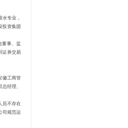
排水专业，
设投资集团
他董事、监
圳证券交易
安徽工商管
司总经理、
人员不存在
公司规范运