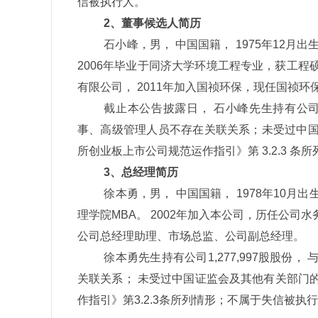
信被执行人。
2
、董事候选人简历
石小峰，男， 中国国籍，
1975
年
12
月出
2006
年毕业于同济大学环境工程专业，获工程
有限公司，
2011
年加入国祯环保，现任国祯环
截止本公告披露日， 石小峰先生持有公
事、高级管理人员不存在关联关系；未受过中
所创业板上市公司规范运作指引》第
3.2.3
条所
3
、总经理简历
徐本勇，男， 中国国籍，
1978
年
10
月出
理学院
MBA
。
2002
年加入本公司，历任公司水
公司总经理助理、市场总监、公司副总经理。
徐本勇先生持有公司
1,277,997
股股份， 
关联关系； 未受过中国证监会及其他有关部门
作指引》第
3.2.3
条所列情形；不属于失信被执行