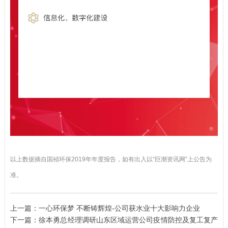
以
上数据摘自国祯环保2019年年度报告，如有出入以“巨潮资讯网”上公告为
准。
上一篇：
一心环保梦 不断铸辉煌-公司获水业十大影响力企业
下一篇：
徐本勇总经理调研山东区域运营公司疫情防控及复工复产