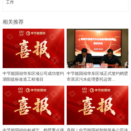
工作
相关推荐
中节能国祯华东区域公司成功签约
中节能国祯华东区域正式签约鹤壁
泗阳提标改造工程项目
市淇滨污水处理委托运营...
中节能国祯中标咸宁、鹤壁重点项
喜报！中节能国祯智能装备公司连