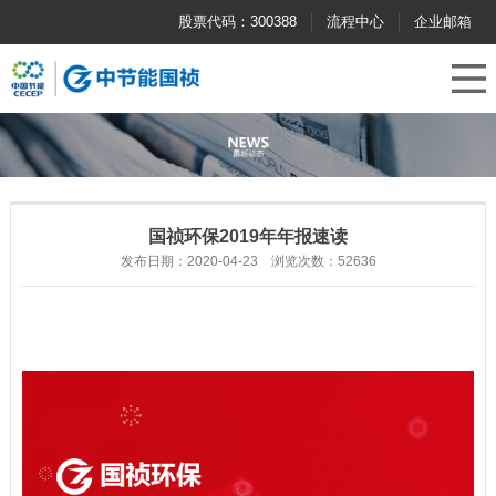
股票代码：300388
流程中心
企业邮箱
国祯环保2019年年报速读
发布日期：2020-04-23 浏览次数：52636
2019年营业收入41.70亿元，同比增长4.08%；归属于上市公司股
东的净利润3.26亿元，同比增长16.25%。