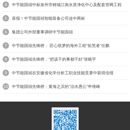
4
中节能国祯中标泉州市鲤城江南水质净化中心及配套管网工程
5
喜报！中节能国祯智能装备公司连中两标
6
集团公司外部董事调研中节能国祯
7
中节能国祯先锋榜： 匠心筑梦的海外工程“拓荒者”任鹏
8
中节能国祯先锋榜：“把该干的事都干好”张晓平
9
中节能国祯在安徽省化学分析工职业技能竞赛中获得佳绩
10
中节能国祯先锋榜：黄海之滨的“治水愚公”申维峰