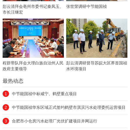
彭云清拜会亳州市委书记秦凤玉、
张世荣调研中节能国祯
市长汪继宏
程群带队拜会大理白族自治州人民
彭云清调研督导苏皖大区界首国祯
政府主要领导
水环境项目
最热动态
1
中节能国祯中标咸宁、鹤壁重点项目
2
中节能国祯华东区域正式签约鹤壁市淇滨污水处理委托运营项目
3
合肥市小仓房污水处理厂光伏扩建项目并网运行