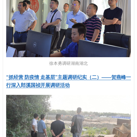
徐本勇调研湖南湖北
“抓经营 防疫情 走基层”主题调研纪实（二）——贺燕峰一
行深入郎溪国祯开展调研活动