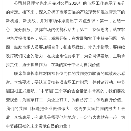
公司总经理常先米首先对公司
2020年的市场工作表示了充分
的肯定。接下来，深入分析了市场面临的严峻形势和混改背景下的
新机遇、新挑战，并对市场体系提出了四点要求：第一，团结一
心，充分解放、发挥市场的优势和活力；第二，换位思考，站在客
户角度提供服务；第三，积极开拓，在发展和实干中解决问题；第
四，鼓励市场人员要加强合作，把市场做好。常先米指示，要继续
发挥我们民企的活力，在央企刚性要求下，为公司谋发展，主动承
担责任、勇于担当作为、在新的实干中证明自我价值！
联席董事长李炜对国祯各位同仁的共同努力取得的成绩表示感
谢。李炜要求，要认真贯彻各项市场工作指示，并付诸行动。中节
能国祯正式启航，
“中节能”三个字的含金量是非常高的，我们要改
变观念，为国家打工、为企业打工、为自己打工，体现自身价值。
我们的共同目标是把企业做强做大，这需要大家共同的努力！最
后，李炜表示，今后凡是需要他的地方，一定与大家站在一起，为
中节能国祯的未来贡献自己的力量！