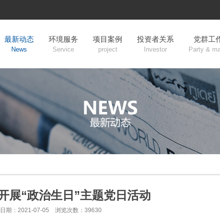
最新动态
环境服务
项目案例
投资者关系
党群工
News
Service
project
Investor
Party & m
开展“政治生日”主题党日活动
日期：2021-07-05 浏览次数：39630