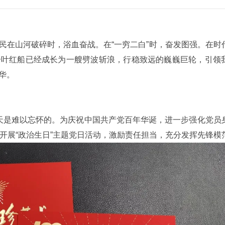
人民在山河破碎时，浴血奋战。在“一穷二白”时，奋发图强。在时
一叶红船已经成长为一艘劈波斩浪，行稳致远的巍巍巨轮，引领
华。
天是难以忘怀的。为庆祝中国共产党百年华诞，进一步强化党员
开展“政治生日”主题党日活动，激励责任担当，充分发挥先锋模