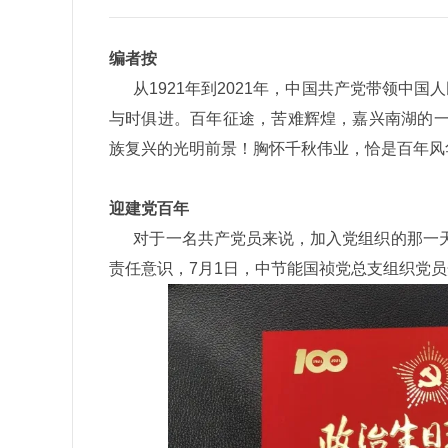
编者按
从1921年到2021年，中国共产党带领中国
与时俱进。百年征途，苦难辉煌，嘉兴南湖的
族复兴的光明前景！胸怀千秋伟业，恰是百年风
迎建党百年
对于一名共产党员来说，加入党组织的那一
责任意识，7月1日，中节能国祯党总支组织党员