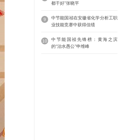
都干好”张晓平
中节能国祯在安徽省化学分析工职
9
业技能竞赛中获得佳绩
中节能国祯先锋榜：黄海之滨
10
的“治水愚公”申维峰