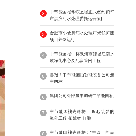
中节能国祯华东区域正式签约鹤壁
2
市淇滨污水处理委托运营项目
合肥市小仓房污水处理厂光伏扩建
3
项目并网运行
中节能国祯中标泉州市鲤城江南水
4
质净化中心及配套管网工程
喜报！中节能国祯智能装备公司连
5
中两标
集团公司外部董事调研中节能国祯
6
中节能国祯先锋榜： 匠心筑梦的
7
海外工程“拓荒者”任鹏
中节能国祯先锋榜：“把该干的事
8