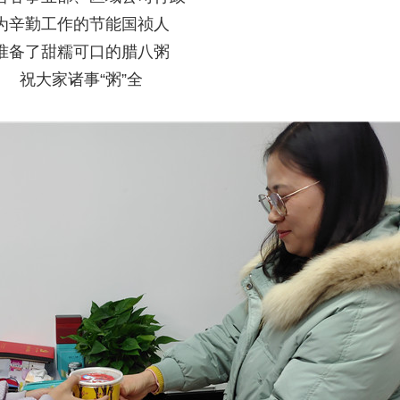
为辛勤工作的节能国祯人
准备了甜糯可口的腊八粥
祝大家诸事“粥”全