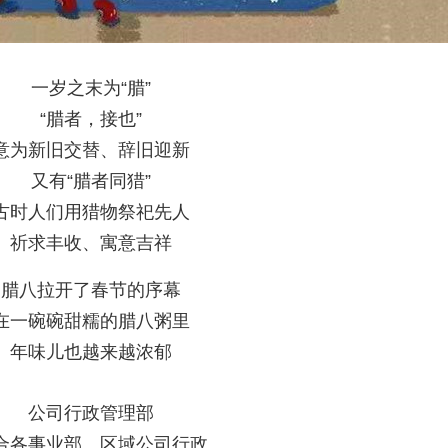
一岁之末为“腊”
“腊者，接也”
意为新旧交替、辞旧迎新
又有“腊者同猎”
古时人们用猎物祭祀先人
祈求丰收、寓意吉祥
腊八拉开了春节的序幕
在一碗碗甜糯的腊八粥里
年味儿也越来越浓郁
公司行政管理部
合各事业部、区域公司行政