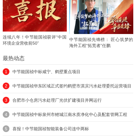
连续八年！中节能国祯获评“中国
中节能国祯先锋榜： 匠心筑梦的
环境企业营收前50”
海外工程“拓荒者”任鹏
最热动态
1
中节能国祯中标咸宁、鹤壁重点项目
2
中节能国祯华东区域正式签约鹤壁市淇滨污水处理委托运营项目
3
合肥市小仓房污水处理厂光伏扩建项目并网运行
4
中节能国祯中标泉州市鲤城江南水质净化中心及配套管网工程
5
喜报！中节能国祯智能装备公司连中两标