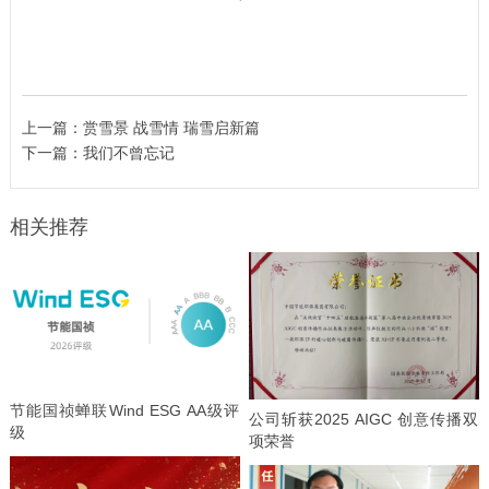
上一篇：
赏雪景 战雪情 瑞雪启新篇
下一篇：
我们不曾忘记
相关推荐
节能国祯蝉联Wind ESG AA级评
公司斩获2025 AIGC 创意传播双
级
项荣誉