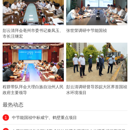
彭云清拜会亳州市委书记秦凤玉、
张世荣调研中节能国祯
市长汪继宏
程群带队拜会大理白族自治州人民
彭云清调研督导苏皖大区界首国祯
政府主要领导
水环境项目
最热动态
1
中节能国祯中标咸宁、鹤壁重点项目