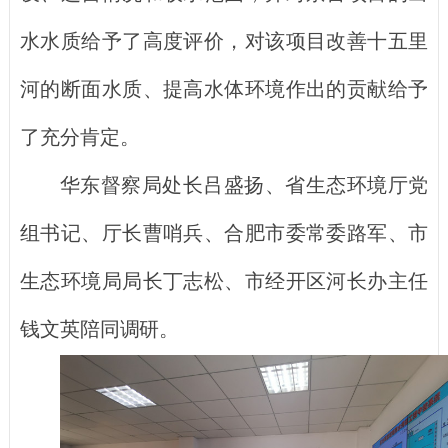
水水质给予了高度评价，对该项目改善十五里
河的断面水质、提高水体环境作出的贡献给予
了充分肯定。
华东督察局处长吕盛扬、省生态环境厅党
组书记、厅长曹哨兵、合肥市委常委路军、市
生态环境局局长丁志松、市经开区河长办主任
钱文英陪同调研。