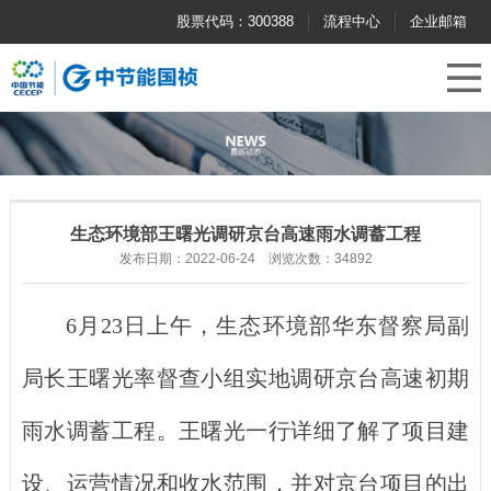
股票代码：300388
流程中心
企业邮箱
生态环境部王曙光调研京台高速雨水调蓄工程
发布日期：2022-06-24 浏览次数：34892
6月23日上午，生态环境部华东督察局
副
局长
王曙光率督查小组实地调研京台高速初期
雨水调蓄工程。王曙光一行详细了解了项目建
设、运营情况和收水范围，并对京台项目的出