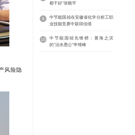
都干好”张晓平
中节能国祯在安徽省化学分析工职
9
业技能竞赛中获得佳绩
中节能国祯先锋榜：黄海之滨
10
的“治水愚公”申维峰
产风险隐