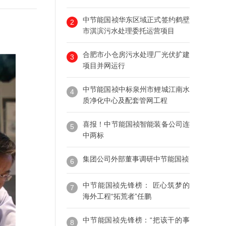
中节能国祯华东区域正式签约鹤壁
2
市淇滨污水处理委托运营项目
合肥市小仓房污水处理厂光伏扩建
3
项目并网运行
中节能国祯中标泉州市鲤城江南水
4
质净化中心及配套管网工程
喜报！中节能国祯智能装备公司连
5
中两标
集团公司外部董事调研中节能国祯
6
中节能国祯先锋榜： 匠心筑梦的
7
海外工程“拓荒者”任鹏
中节能国祯先锋榜：“把该干的事
8