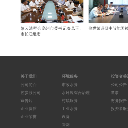
彭云清拜会亳州市委书记秦凤玉、
张世荣调研中节能国
市长汪继宏
关于我们
环境服务
投资者关
公司简介
市政水务
公司公告
控参股公司
水环境综合治理
董事
宣传片
村镇服务
财务报告
企业资质
工业水务
投资者服
企业荣誉
设备
管网