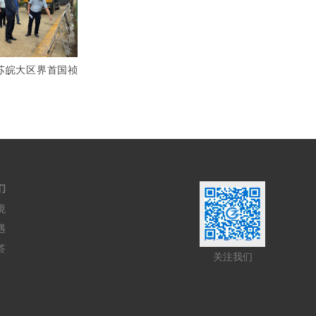
苏皖大区界首国祯
们
境
遇
答
关注我们