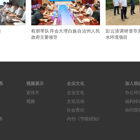
祯
程群带队拜会大理白族自治州人民
彭云清调研督导
政府主要领导
水环境项目
系
视频展示
企业文化
加入我
宣传片
企业文化
办公环
视频
文化活动
福利待
社会责任
你问我
务
内刊《节能祯知》