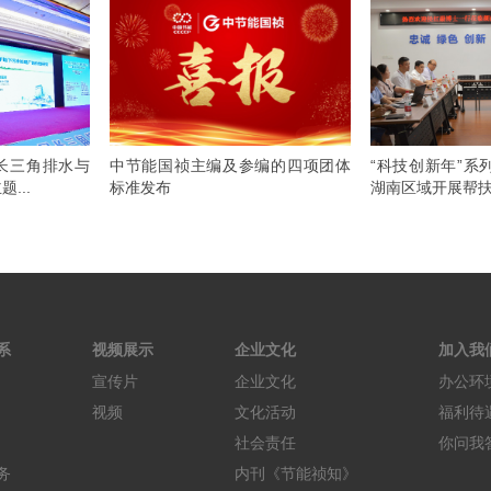
长三角排水与
中节能国祯主编及参编的四项团体
“科技创新年”系
...
标准发布 ​
湖南区域开展帮扶行
系
视频展示
企业文化
加入我
宣传片
企业文化
办公环
视频
文化活动
福利待
社会责任
你问我
务
内刊《节能祯知》