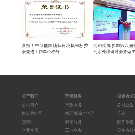
喜报！中节能国祯获环境机械标委
公司受邀参加第六届
会先进工作单位称号
污水处理研讨会并做主题
关于我们
环境服务
投资者关
公司简介
市政水务
公司公告
控参股公司
水环境综合治理
董事
宣传片
村镇服务
财务报告
企业资质
工业水务
投资者服