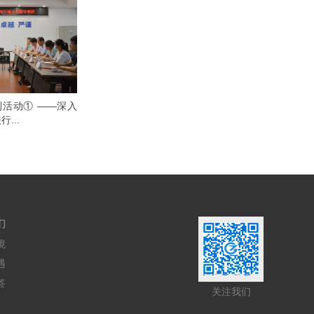
列活动① ——深入
...
们
境
遇
答
关注我们