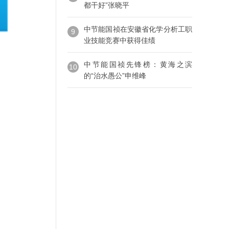
都干好”张晓平
中节能国祯在安徽省化学分析工职
9
业技能竞赛中获得佳绩
中节能国祯先锋榜：黄海之滨
10
的“治水愚公”申维峰