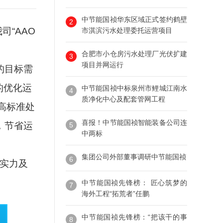
中节能国祯华东区域正式签约鹤壁
2
司“AAO
市淇滨污水处理委托运营项目
合肥市小仓房污水处理厂光伏扩建
3
项目并网运行
的目标需
的优化运
中节能国祯中标泉州市鲤城江南水
4
质净化中心及配套管网工程
高标准处
喜报！中节能国祯智能装备公司连
，节省运
5
中两标
集团公司外部董事调研中节能国祯
6
术实力及
中节能国祯先锋榜： 匠心筑梦的
7
海外工程“拓荒者”任鹏
中节能国祯先锋榜：“把该干的事
8