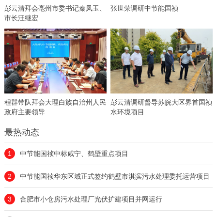
彭云清拜会亳州市委书记秦凤玉、
张世荣调研中节能国祯
市长汪继宏
程群带队拜会大理白族自治州人民
彭云清调研督导苏皖大区界首国祯
政府主要领导
水环境项目
最热动态
1
中节能国祯中标咸宁、鹤壁重点项目
2
中节能国祯华东区域正式签约鹤壁市淇滨污水处理委托运营项目
3
合肥市小仓房污水处理厂光伏扩建项目并网运行