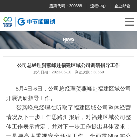
股票代码：300388
流程中心
企业邮箱
公司总经理贺燕峰赴福建区域公司调研指导工作
发布日期：2023-05-10 浏览次数：38559
5
月
4
日
-6日
，公司总经理贺燕峰
赴
福建
区域公司
开展调研
指导工作
。
贺燕峰总经理
在听取了
福建
区域公司整体经营
情况及下一步工作思路汇报后
，
对
福建
区域公司整
体工作表示肯定
，
并对下一步工作提出具体要求：
一是要高度重视安全环保工作，
全面贯彻落实公