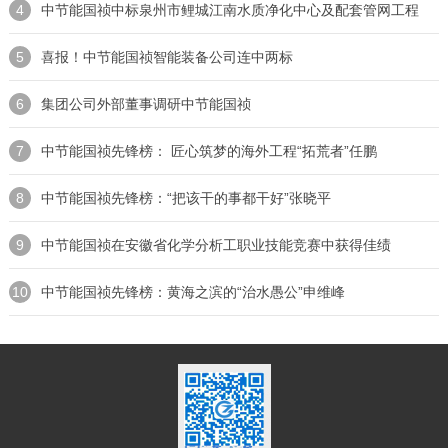
4
中节能国祯中标泉州市鲤城江南水质净化中心及配套管网工程
5
喜报！中节能国祯智能装备公司连中两标
6
集团公司外部董事调研中节能国祯
7
中节能国祯先锋榜： 匠心筑梦的海外工程“拓荒者”任鹏
8
中节能国祯先锋榜：“把该干的事都干好”张晓平
9
中节能国祯在安徽省化学分析工职业技能竞赛中获得佳绩
10
中节能国祯先锋榜：黄海之滨的“治水愚公”申维峰