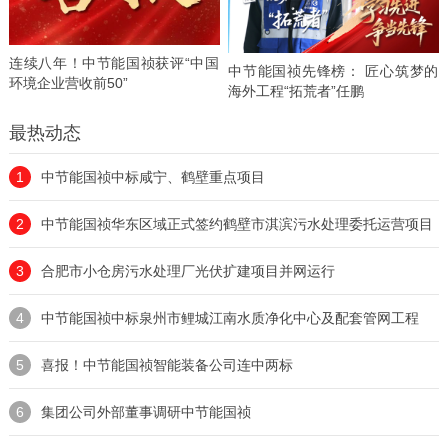
连续八年！中节能国祯获评“中国
中节能国祯先锋榜： 匠心筑梦的
环境企业营收前50”
海外工程“拓荒者”任鹏
最热动态
1
中节能国祯中标咸宁、鹤壁重点项目
2
中节能国祯华东区域正式签约鹤壁市淇滨污水处理委托运营项目
3
合肥市小仓房污水处理厂光伏扩建项目并网运行
4
中节能国祯中标泉州市鲤城江南水质净化中心及配套管网工程
5
喜报！中节能国祯智能装备公司连中两标
6
集团公司外部董事调研中节能国祯