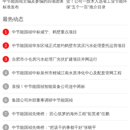
中节能国祯主编及参编的四项团体
贺！公司一技术入选省工业节能环
标准发布 ​
保“五个一百“推介目录
最热动态
1
中节能国祯中标咸宁、鹤壁重点项目
2
中节能国祯华东区域正式签约鹤壁市淇滨污水处理委托运营项目
3
合肥市小仓房污水处理厂光伏扩建项目并网运行
4
中节能国祯中标泉州市鲤城江南水质净化中心及配套管网工程
5
喜报！中节能国祯智能装备公司连中两标
6
集团公司外部董事调研中节能国祯
7
中节能国祯先锋榜： 匠心筑梦的海外工程“拓荒者”任鹏
8
中节能国祯先锋榜：“把该干的事都干好”张晓平