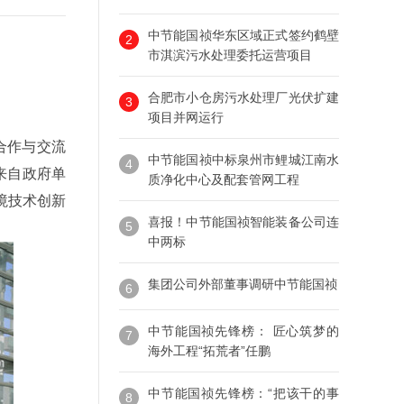
中节能国祯华东区域正式签约鹤壁
2
市淇滨污水处理委托运营项目
合肥市小仓房污水处理厂光伏扩建
3
项目并网运行
合作与交流
中节能国祯中标泉州市鲤城江南水
4
来自政府单
质净化中心及配套管网工程
境技术创新
喜报！中节能国祯智能装备公司连
5
中两标
集团公司外部董事调研中节能国祯
6
中节能国祯先锋榜： 匠心筑梦的
7
海外工程“拓荒者”任鹏
中节能国祯先锋榜：“把该干的事
8