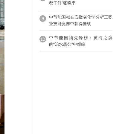
都干好”张晓平
中节能国祯在安徽省化学分析工职
9
业技能竞赛中获得佳绩
中节能国祯先锋榜：黄海之滨
10
的“治水愚公”申维峰