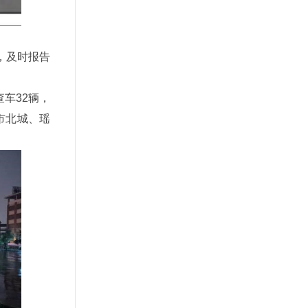
，及时报告
查车32辆，
市北城、瑶