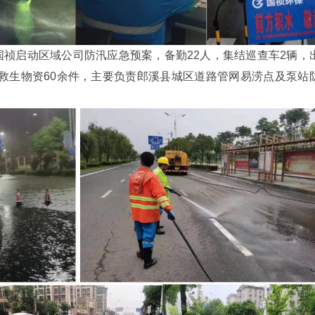
溪国祯启动区域公司防汛应急预案，备勤22人，集结巡查车2辆，
救生物资60余件，主要负责郎溪县城区道路管网易涝点及泵站