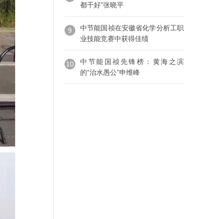
都干好”张晓平
中节能国祯在安徽省化学分析工职
9
业技能竞赛中获得佳绩
中节能国祯先锋榜：黄海之滨
10
的“治水愚公”申维峰