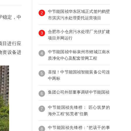
中节能国祯华东区域正式签约鹤壁
2
护稳定，中
市淇滨污水处理委托运营项目
合肥市小仓房污水处理厂光伏扩建
3
项目并网运行
项目进行应
中节能国祯中标泉州市鲤城江南水
物资设备进
4
质净化中心及配套管网工程
喜报！中节能国祯智能装备公司连
5
中两标
集团公司外部董事调研中节能国祯
6
中节能国祯先锋榜： 匠心筑梦的
7
海外工程“拓荒者”任鹏
中节能国祯先锋榜：“把该干的事
8