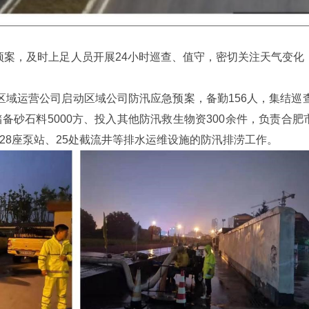
预案，及时上足人员开展24小时巡查、值守，密切关注天气变化
合肥区域运营公司启动区域公司防汛应急预案，备勤156人，集结巡
备砂石料5000方、投入其他防汛救生物资300余件，负责合肥
28座泵站、25处截流井等排水运维设施的防汛排涝工作。