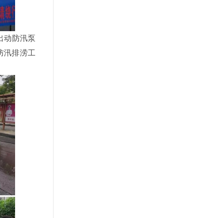
出动防汛泵
防汛排涝工