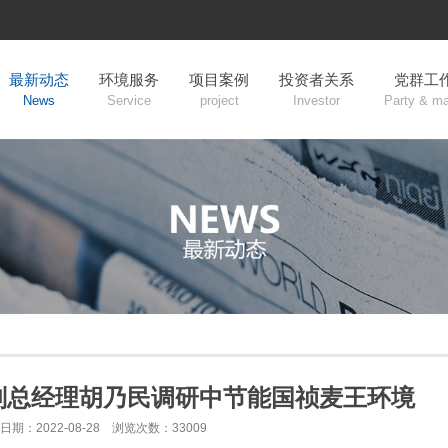
最新动态
环境服务
项目案例
投资者关系
党群工
News
Service
project
Investor
Party & m
副总经理胡乃民调研中节能国祯麦王环境
日期：2022-08-28 浏览次数：33009