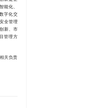
智能化、
数字化交
安全管理
创新、市
目管理方
相关负责