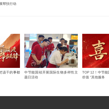
开展帮扶行动
把该干的事都
中节能国祯开展国际生物多样性主
TOP 12！中节
题日活动
价值 “其他服务