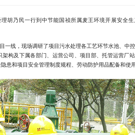
经理胡乃民一
行到中节能国祯所属麦王环境开展安全生
目一线，现场调研了项目污水处理各工艺环节水池、中
织架构及下属各部门、运营公司、项目部、托管运营厂站
险隐患和项目安全管理制度规程、劳动防护用品配备和使