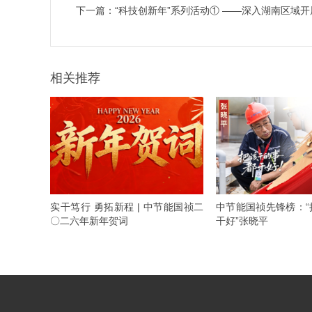
下一篇：
“科技创新年”系列活动① ——深入湖南区域
相关推荐
实干笃行 勇拓新程 | 中节能国祯二
中节能国祯先锋榜：“
〇二六年新年贺词
干好”张晓平