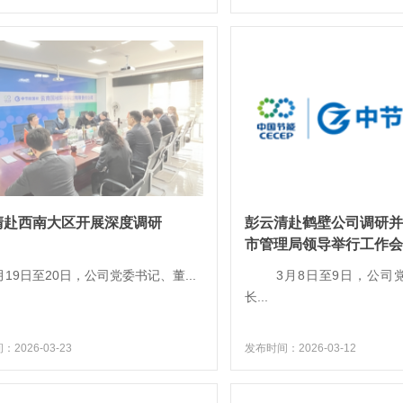
清赴西南大区开展深度调研
彭云清赴鹤壁公司调研并
市管理局领导举行工作会
9日至20日，公司党委书记、董...
3月8日至9日，公司党
长...
2026-03-23
发布时间：2026-03-12