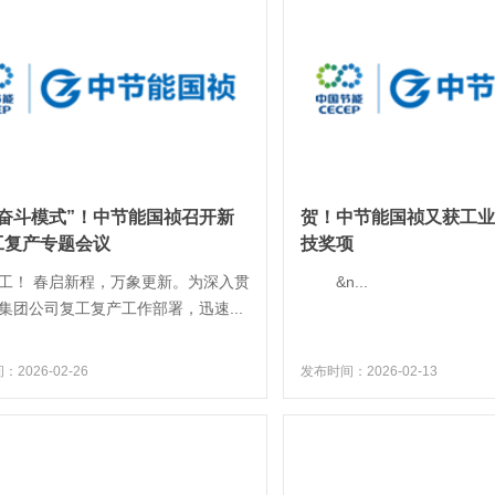
“奋斗模式”！中节能国祯召开新
贺！中节能国祯又获工业
工复产专题会议
技奖项
工！ 春启新程，万象更新。为深入贯
&n...
集团公司复工复产工作部署，迅速...
2026-02-26
发布时间：2026-02-13