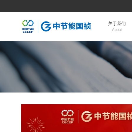
关于我们
About