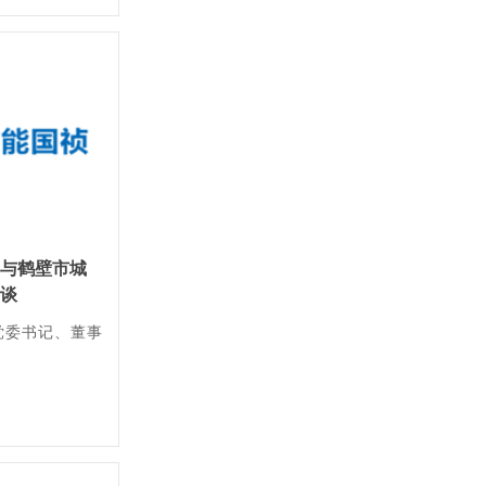
与鹤壁市城
谈
委书记、董事