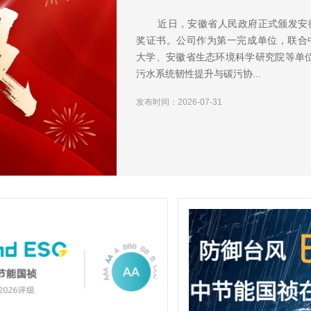
近日，安徽省人民政府正式颁发安
奖证书。公司作为第一完成单位，联合
大学、安徽省生态环境科学研究院等单位
污水系统韧性提升与碳污协...
发布时间：2026-07-31