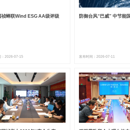
祯蝉联Wind ESG AA级评级
防御台风“巴威” 中节能
2026-07-15
发布时间：2026-07-11