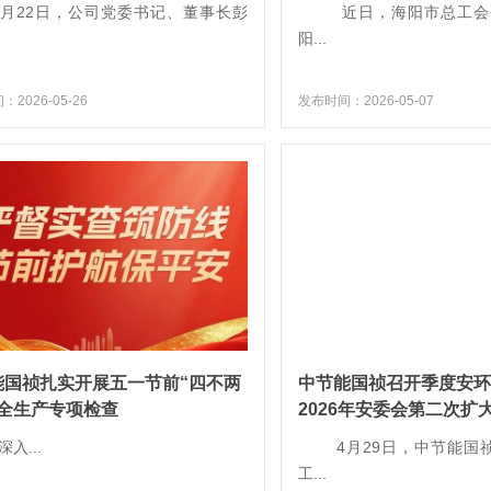
22日，公司党委书记、董事长彭
近日，海阳市总工会公
阳...
2026-05-26
发布时间：2026-05-07
能国祯扎实开展五一节前“四不两
中节能国祯召开季度安环
安全生产专项检查
2026年安委会第二次扩
...
4月29日，中节能国祯
工...