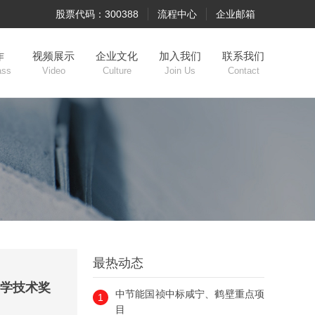
股票代码：300388
流程中心
企业邮箱
作
视频展示
企业文化
加入我们
联系我们
ass
Video
Culture
Join Us
Contact
最热动态
学技术奖
中节能国祯中标咸宁、鹤壁重点项
1
目