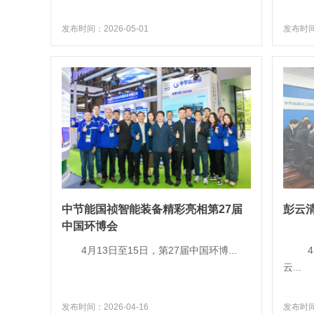
发布时间：2026-05-01
发布时间：
中节能国祯智能装备精彩亮相第27届
彭云
中国环博会
4月13日至15日，第27届中国环博...
4月
云...
发布时间：2026-04-16
发布时间：