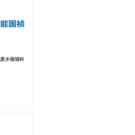
废水领域科